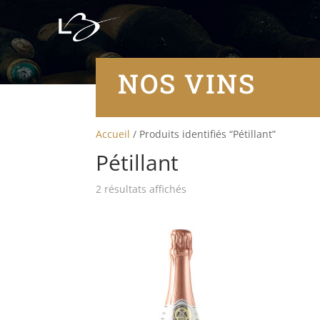
NOS VINS
Accueil
/ Produits identifiés “Pétillant”
Pétillant
2 résultats affichés