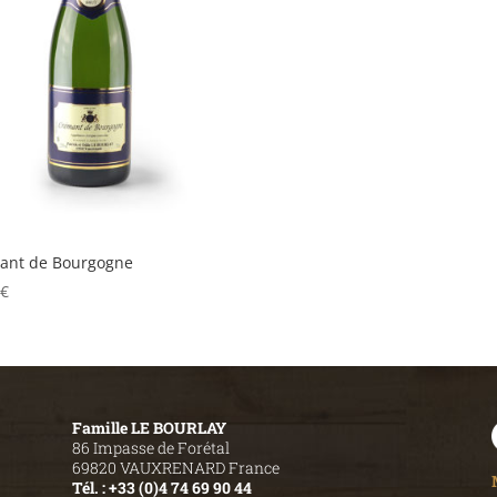
ant de Bourgogne
0
€
Famille LE BOURLAY
86 Impasse de Forétal
69820 VAUXRENARD France
Tél. : +33 (0)4 74 69 90 44