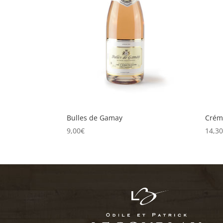
Bulles de Gamay
Crém
9,00
€
14,3