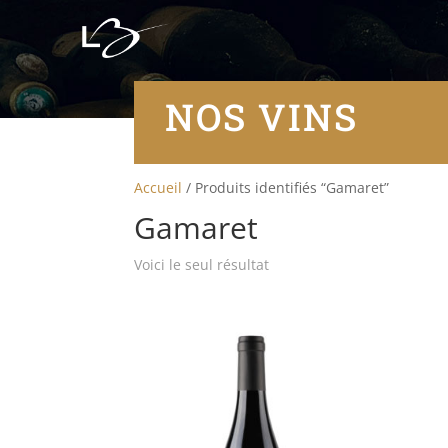
NOS VINS
Accueil
/ Produits identifiés “Gamaret”
Gamaret
Voici le seul résultat