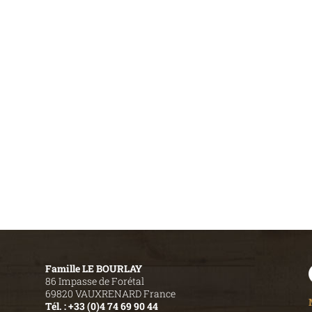
Famille LE BOURLAY
86 Impasse de Forétal
69820 VAUXRENARD France
Tél. : +33 (0)4 74 69 90 44