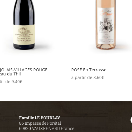
JOLAIS-VILLAGES ROUGE
ROSÉ En Terrasse
au du Thil
à partir de
8,60
€
tir de
9,40
€
Famille LE BOURLAY
86 Impasse de Forétal
69820 VAUXRENARD France