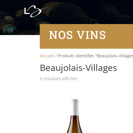
NOS VINS
Accueil
/ Produits identifiés “Beaujolais-Village
Beaujolais-Villages
3 résultats affichés