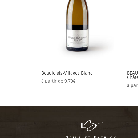
Beaujolais-Villages Blanc
BEAU
Châte
à partir de
9,70
€
à par